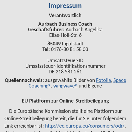
Impressum
Verantwortlich
Aurbach Business Coach
Geschäftsführer:
Aurbach Angelika
Elias-Holl-Str. 6
85049
Ingolstadt
Tel:
0176-80 81 58 03
Umsatzsteuer-ID
Umsatzsteuer-Identifikationsnummer
DE 218 581 261
Quellennachweis:
ausgewählte Bilder von
Fotolia
,
Space
Coaching®
,
w
ing
w
ave®
und Eigene
EU Plattform zur Online-Streitbeilegung
Die Europäische Kommission stellt eine Plattform zur
Online-Streitbeilegung bereit, die für Sie unter folgendem
Link erreichbar ist:
http://ec.europa.eu/consumers/odr/
.